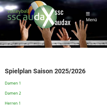
ssc
audax
Menü
Spielplan Saison 2025/2026
Damen 1
Damen 2
Herren 1