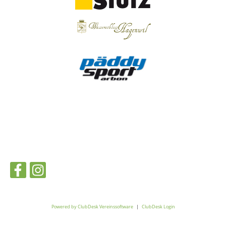
Powered by ClubDesk Vereinssoftware
|
ClubDesk Login