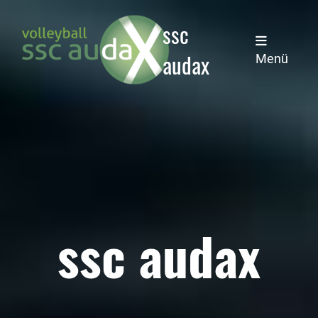
ssc
audax
Menü
ssc audax