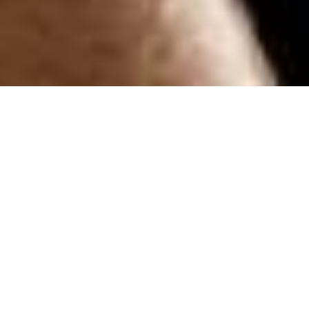
Zurück
05.12.2016
, Huber Sarah
SSC Audax D2 - VBC
Toggenburg / 0:3 (20:25,
21:25, 27:29)