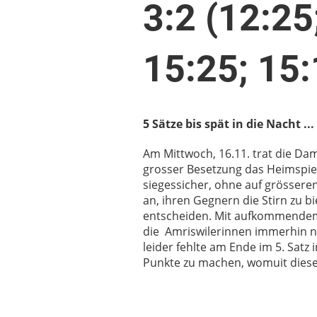
3:2 (12:25
15:25; 15:
5 Sätze bis spät in die Nacht ...
Am Mittwoch, 16.11. trat die Da
grosser Besetzung das Heimspie
siegessicher, ohne auf grössere
an, ihren Gegnern die Stirn zu b
entscheiden. Mit aufkommendem
die Amriswilerinnen immerhin no
leider fehlte am Ende im 5. Sat
Punkte zu machen, womuit diese