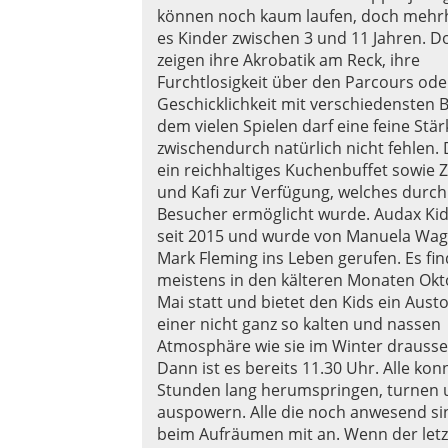
können noch kaum laufen, doch mehrhe
es Kinder zwischen 3 und 11 Jahren. Do
zeigen ihre Akrobatik am Reck, ihre
Furchtlosigkeit über den Parcours ode
Geschicklichkeit mit verschiedensten B
dem vielen Spielen darf eine feine Stä
zwischendurch natürlich nicht fehlen. 
ein reichhaltiges Kuchenbuffet sowie Z
und Kafi zur Verfügung, welches durch 
Besucher ermöglicht wurde. Audax Kid
seit 2015 und wurde von Manuela Wa
Mark Fleming ins Leben gerufen. Es fin
meistens in den kälteren Monaten Okt
Mai statt und bietet den Kids ein Aust
einer nicht ganz so kalten und nassen
Atmosphäre wie sie im Winter drausse
Dann ist es bereits 11.30 Uhr. Alle kon
Stunden lang herumspringen, turnen 
auspowern. Alle die noch anwesend si
beim Aufräumen mit an. Wenn der letz