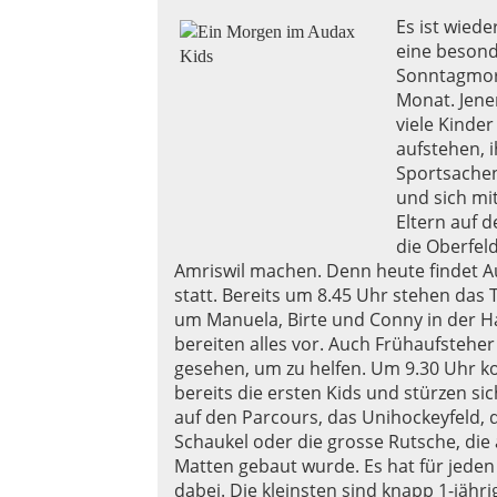
Es ist wiede
eine beson
Sonntagmo
Monat. Jene
viele Kinder
aufstehen, i
Sportsache
und sich mi
Eltern auf 
die Oberfel
Amriswil machen. Denn heute findet A
statt. Bereits um 8.45 Uhr stehen das
um Manuela, Birte und Conny in der H
bereiten alles vor. Auch Frühaufsteher
gesehen, um zu helfen. Um 9.30 Uhr
bereits die ersten Kids und stürzen sic
auf den Parcours, das Unihockeyfeld, d
Schaukel oder die grosse Rutsche, die 
Matten gebaut wurde. Es hat für jeden
dabei. Die kleinsten sind knapp 1-jähr