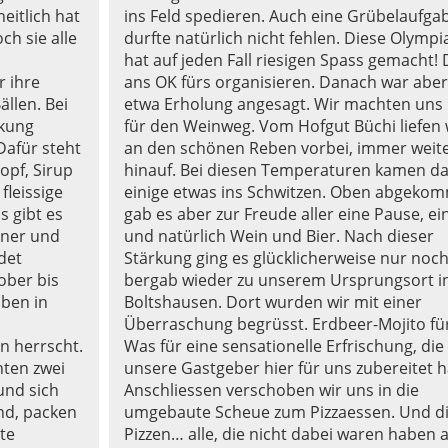
itlich hat
ins Feld spedieren. Auch eine Grübelaufga
ch sie alle
durfte natürlich nicht fehlen. Diese Olymp
hat auf jeden Fall riesigen Spass gemacht!
r ihre
ans OK fürs organisieren. Danach war aber
ällen. Bei
etwa Erholung angesagt. Wir machten uns 
rkung
für den Weinweg. Vom Hofgut Büchi liefen w
Dafür steht
an den schönen Reben vorbei, immer weit
opf, Sirup
hinauf. Bei diesen Temperaturen kamen da
fleissige
einige etwas ins Schwitzen. Oben abgeko
s gibt es
gab es aber zur Freude aller eine Pause, ein 
gner und
und natürlich Wein und Bier. Nach dieser
det
Stärkung ging es glücklicherweise nur noc
ober bis
bergab wieder zu unserem Ursprungsort i
oben in
Boltshausen. Dort wurden wir mit einer
Überraschung begrüsst. Erdbeer-Mojito für 
n herrscht.
Was für eine sensationelle Erfrischung, die
nten zwei
unsere Gastgeber hier für uns zubereitet 
und sich
Anschliessen verschoben wir uns in die
nd, packen
umgebaute Scheue zum Pizzaessen. Und d
te
Pizzen… alle, die nicht dabei waren haben 