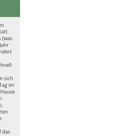
es
tatt
 (was
Jahr
ndert
chnell
n sich
 Tag im
u Hause
n
i,
lten
r
f das