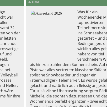
29 Bilder
ige
Was für ein
acht war
Wochenende! Mi
oller
topmotivierten
gesamt 32
Teilnehmern sin
ten von der
ins Schneeaben
ur letzten
gestartet – und 
spannende
Bedingungen, di
grossartige
wirklich alles g
uf und
haben: von tief
Feld.
verschneitem W
rugen
bis hin zu strahlendem Sonnenschein. Auf 
s bei.
Piste war alles vertreten: klassische Skifahr
Volleyball
stylische Snowboarder und sogar ein
grosses
«steinwädliger» Telemarker. Es wurde gefa
nd Helfer,
gelacht und natürlich auch fleissig angesto
ch wäre.
Für zusätzliche Überraschung sorgten Päd
ms für ihre
Michelle, die spontan dazustiessen und da
Wochenende perfekt ergänzten – zwei echt
Überraschungsgäste, über die sich alle seh