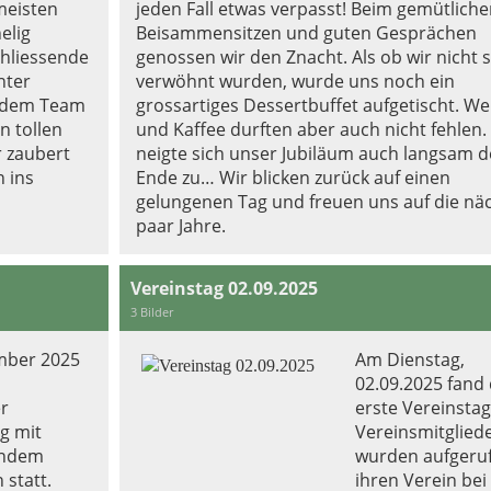
meisten
jeden Fall etwas verpasst! Beim gemütlich
elig
Beisammensitzen und guten Gesprächen
chliessende
genossen wir den Znacht. Als ob wir nicht 
hter
verwöhnt wurden, wurde uns noch ein
h dem Team
grossartiges Dessertbuffet aufgetischt. We
n tollen
und Kaffee durften aber auch nicht fehlen.
r zaubert
neigte sich unser Jubiläum auch langsam 
n ins
Ende zu… Wir blicken zurück auf einen
gelungenen Tag und freuen uns auf die nä
paar Jahre.
Vereinstag 02.09.2025
3 Bilder
mber 2025
Am Dienstag,
02.09.2025 fand
er
erste Vereinstag 
g mit
Vereinsmitglied
endem
wurden aufgeru
 statt.
ihren Verein bei