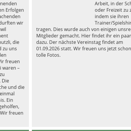
nnenden
Arbeit, in der Sc
len Erfolgen
oder Freizeit zu 
lachenden
indem sie ihren
durften wir
Trainer/Spielshi
wil
tragen. Dies wurde auch von einigen unsre
ment
Mitglieder gemacht. Hier findet ihr ein paa
tzli, die
dazu. Der nächste Vereinstag findet am
d zu uns
01.09.2026 statt. Wir freuen uns jetzt schon
den
tolle Fotos.
Wir freuen
i waren –
 zu
. Die
che und die
 einmal
s. Ein
geholfen,
Wir freuen