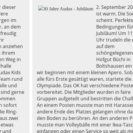
r dieser
2. September 20
dere
ist warm. Die S
rgen im
scheint. Perfekt
r, an dem
Bedingungen fü
 freudig
Jubiläum! Um 11
hr
Uhr trudeln die 
n anziehen
auf dem
t ihrem
schöngelegenen
den Weg in
Hofgut Büchi in
dhalle
Boltshausen ein
udax Kids
wir beginnen mit einem kleinen Apero. Sob
 Team rund
alle fürs Erste gesättigt waren, startete di
alle und
Olympiade. Das OK hat verschiedene Post
 sind gerne
vorbereitet. Die Mitglieder wurden in faire
 kommen
Gruppen aufgeteilt und bestritten die Chal
h sofort
An einem Posten musste man mit Harasse
ie Ring-
andere Ende des Platzes gelangen ohne da
aus zwei
den Boden zu berühren. An den anderen P
 etwas
musste man Volleybälle mit einer Ikea-Tas
ig und
einfangen oder einen Service so weit als m