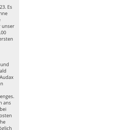
23. Es
onne
e
r unser
.00
ersten
 und
ald
e Audax
en
lenges.
n ans
bei
osten
che
öglich