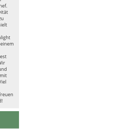
hef.
ität
zu
ielt
light
h einem
est
Wir
und
 mit
Viel
freuen
d!