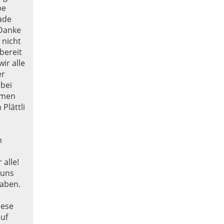
be
iade
 Danke
 nicht
bereit
ir alle
er
bei
mmen
Plättli
h
n
alle!
 uns
haben.
iese
auf