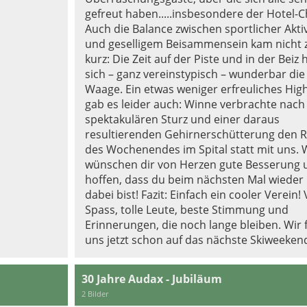
gefreut haben.....insbesondere der Hotel-C
Auch die Balance zwischen sportlicher Aktiv
und geselligem Beisammensein kam nicht 
kurz: Die Zeit auf der Piste und in der Beiz h
sich – ganz vereinstypisch – wunderbar die
Waage. Ein etwas weniger erfreuliches High
gab es leider auch: Winne verbrachte nac
spektakulären Sturz und einer daraus
resultierenden Gehirnerschütterung den R
des Wochenendes im Spital statt mit uns. 
wünschen dir von Herzen gute Besserung 
hoffen, dass du beim nächsten Mal wieder
dabei bist! Fazit: Einfach ein cooler Verein! 
Spass, tolle Leute, beste Stimmung und
Erinnerungen, die noch lange bleiben. Wir 
uns jetzt schon auf das nächste Skiweeken
30 Jahre Audax - Jubiläum
2 Bilder