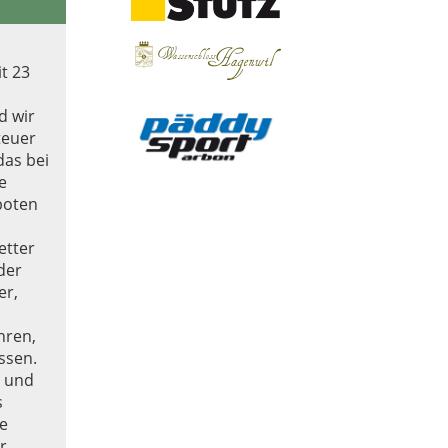
t 23
d wir
teuer
das bei
e
eboten
etter
der
er,
hren,
ssen.
i und
s
e
r