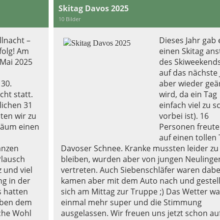
Skitag Davos 2025
10 Bilder
llnacht –
Dieses Jahr gab 
rfolg! Am
einen Skitag ans
 Mai 2025
des Skiweekends
auf das nächste 
 30.
aber wieder geä
cht statt.
wird, da ein Tag
lichen 31
einfach viel zu s
en wir zu
vorbei ist). 16
läum einen
Personen freute
auf einen tollen
anzen
Davoser Schnee. Kranke mussten leider z
Plausch
bleiben, wurden aber von jungen Neulinge
z und viel
vertreten. Auch Siebenschläfer waren dabe
g in der
kamen aber mit dem Auto nach und gestel
s hatten
sich am Mittag zur Truppe ;) Das Wetter wa
Neben dem
einmal mehr super und die Stimmung
iche Wohl
ausgelassen. Wir freuen uns jetzt schon au