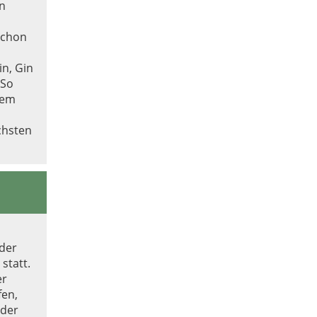
en
schon
in, Gin
 So
dem
chsten
 der
statt.
er
fen,
 der