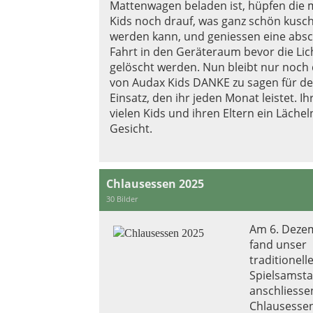
Mattenwagen beladen ist, hüpfen die 
Kids noch drauf, was ganz schön kusch
werden kann, und geniessen eine abs
Fahrt in den Geräteraum bevor die Lic
gelöscht werden. Nun bleibt nur noc
von Audax Kids DANKE zu sagen für de
Einsatz, den ihr jeden Monat leistet. Ih
vielen Kids und ihren Eltern ein Lächel
Gesicht.
Chlausessen 2025
30 Bilder
Am 6. Deze
fand unser
traditionell
Spielsamsta
anschliess
Chlausessen