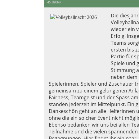
45 Bilder
Die diesjähr
Volleyballn
wieder ein v
Erfolg! Ins
Teams sorg
ersten bis z
Partie für 
Spiele und 
Stimmung a
neben dem 
Spielerinnen, Spieler und Zuschauer t
gemeinsam zu einem gelungenen Anlas
Fairness, Teamgeist und der Spass am 
standen jederzeit im Mittelpunkt. Ein 
Dankeschön geht an alle Helferinnen u
ohne die ein solcher Event nicht mögli
Ebenso bedanken wir uns bei allen Tea
Teilnahme und die vielen spannenden
Begegnungen. Hier findet ihr ein paar